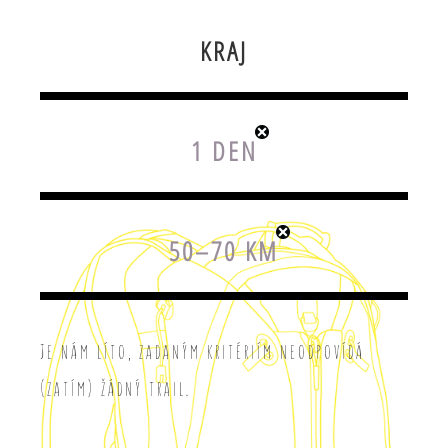
KRAJ
1 DEN
50–70 KM
Je nám líto, zadaným kritériím neodpovídá
(zatím) žádný trail.