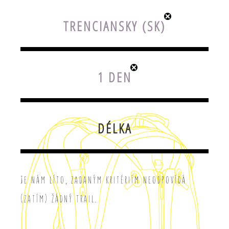
TRENCIANSKY (SK)
1 DEN
DÉLKA
Je nám líto, zadaným kritériím neodpovídá
(zatím) žádný trail.