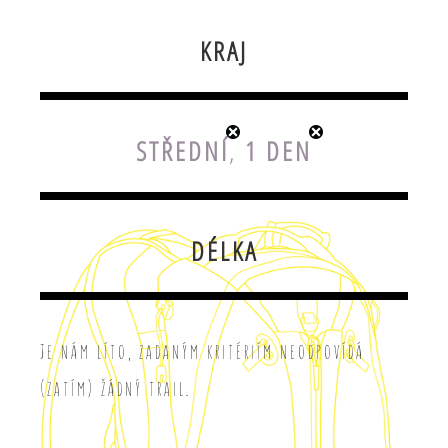
KRAJ
STŘEDNÍ
,
1 DEN
DÉLKA
Je nám líto, zadaným kritériím neodpovídá
(zatím) žádný trail.