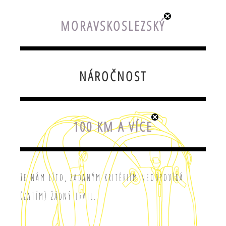
MORAVSKOSLEZSKÝ
NÁROČNOST
100 KM A VÍCE
Je nám líto, zadaným kritériím neodpovídá
(zatím) žádný trail.