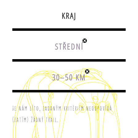
KRAJ
STŘEDNÍ
30–50 KM
Je nám líto, zadaným kritériím neodpovídá
(zatím) žádný trail.