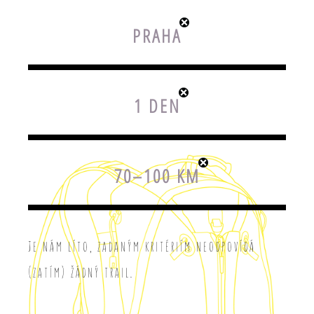
PRAHA
1 DEN
70–100 KM
Je nám líto, zadaným kritériím neodpovídá
(zatím) žádný trail.