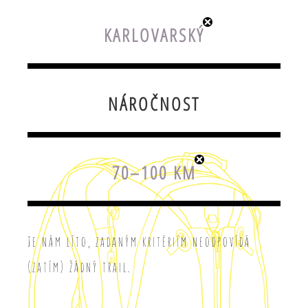
KARLOVARSKÝ
NÁROČNOST
70–100 KM
Je nám líto, zadaným kritériím neodpovídá
(zatím) žádný trail.