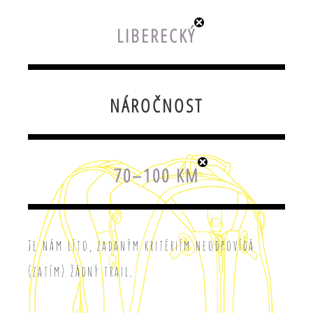
LIBERECKÝ
NÁROČNOST
70–100 KM
Je nám líto, zadaným kritériím neodpovídá
(zatím) žádný trail.