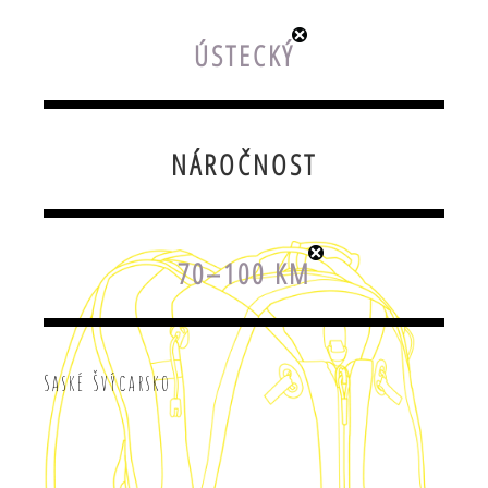
ÚSTECKÝ
NÁROČNOST
70–100 KM
Saské Švýcarsko