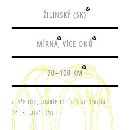
ŽILINSKÝ (SK)
MÍRNÁ
,
VÍCE DNŮ
70–100 KM
Je nám líto, zadaným kritériím neodpovídá
(zatím) žádný trail.