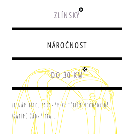
ZLÍNSKÝ
NÁROČNOST
DO 30 KM
Je nám líto, zadaným kritériím neodpovídá
(zatím) žádný trail.