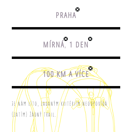
PRAHA
MÍRNÁ
,
1 DEN
100 KM A VÍCE
Je nám líto, zadaným kritériím neodpovídá
(zatím) žádný trail.