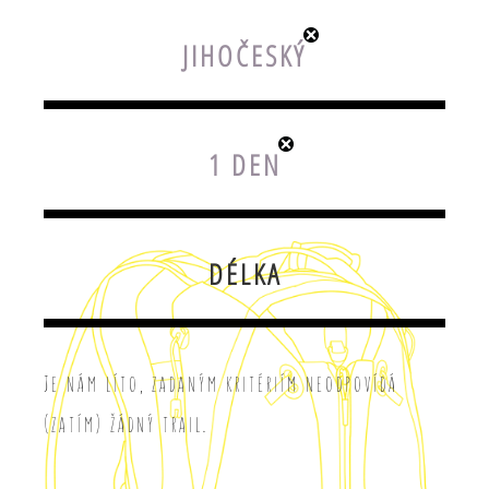
JIHOČESKÝ
1 DEN
DÉLKA
Je nám líto, zadaným kritériím neodpovídá
(zatím) žádný trail.