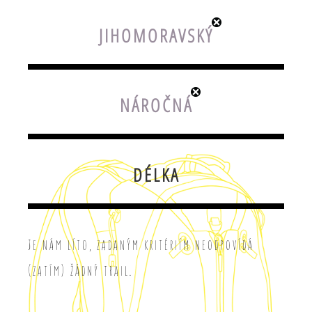
JIHOMORAVSKÝ
NÁROČNÁ
DÉLKA
Je nám líto, zadaným kritériím neodpovídá
(zatím) žádný trail.