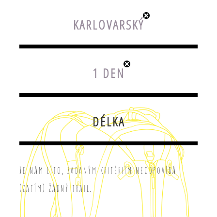
KARLOVARSKÝ
1 DEN
DÉLKA
Je nám líto, zadaným kritériím neodpovídá
(zatím) žádný trail.