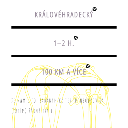
KRÁLOVÉHRADECKÝ
1–2 H.
100 KM A VÍCE
Je nám líto, zadaným kritériím neodpovídá
(zatím) žádný trail.