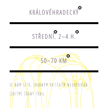
KRÁLOVÉHRADECKÝ
STŘEDNÍ
,
2–4 H.
50–70 KM
Je nám líto, zadaným kritériím neodpovídá
(zatím) žádný trail.