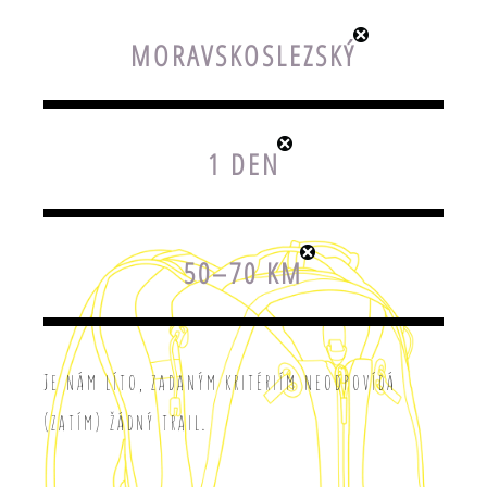
MORAVSKOSLEZSKÝ
1 DEN
50–70 KM
Je nám líto, zadaným kritériím neodpovídá
(zatím) žádný trail.