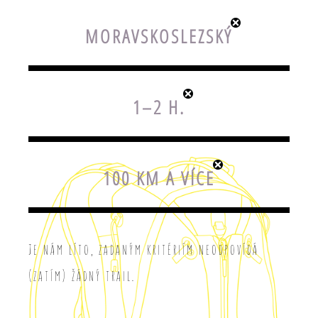
MORAVSKOSLEZSKÝ
1–2 H.
100 KM A VÍCE
Je nám líto, zadaným kritériím neodpovídá
(zatím) žádný trail.