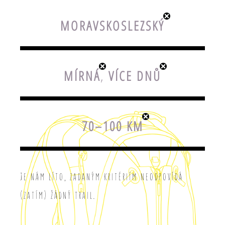
MORAVSKOSLEZSKÝ
MÍRNÁ
,
VÍCE DNŮ
70–100 KM
Je nám líto, zadaným kritériím neodpovídá
(zatím) žádný trail.