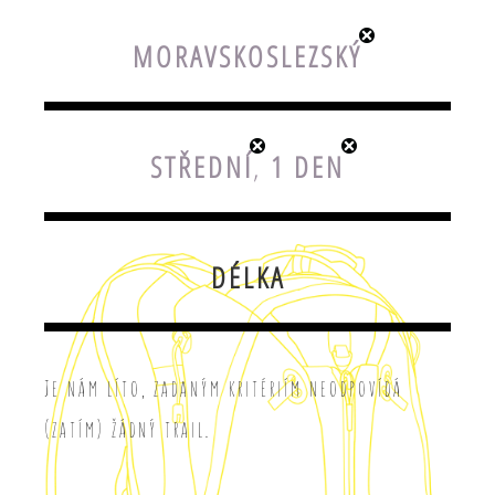
MORAVSKOSLEZSKÝ
STŘEDNÍ
,
1 DEN
DÉLKA
Je nám líto, zadaným kritériím neodpovídá
(zatím) žádný trail.