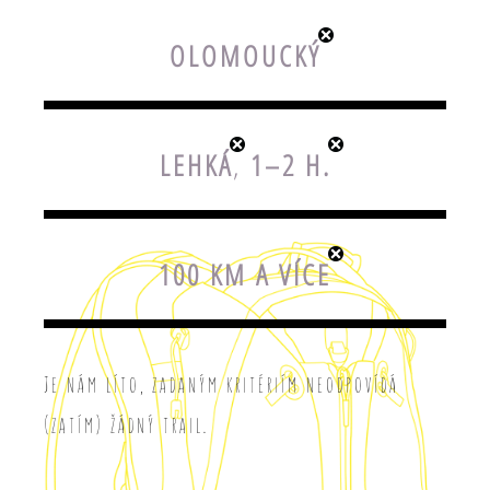
OLOMOUCKÝ
LEHKÁ
,
1–2 H.
100 KM A VÍCE
Je nám líto, zadaným kritériím neodpovídá
(zatím) žádný trail.