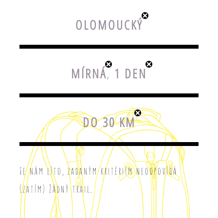
OLOMOUCKÝ
MÍRNÁ
,
1 DEN
DO 30 KM
Je nám líto, zadaným kritériím neodpovídá
(zatím) žádný trail.