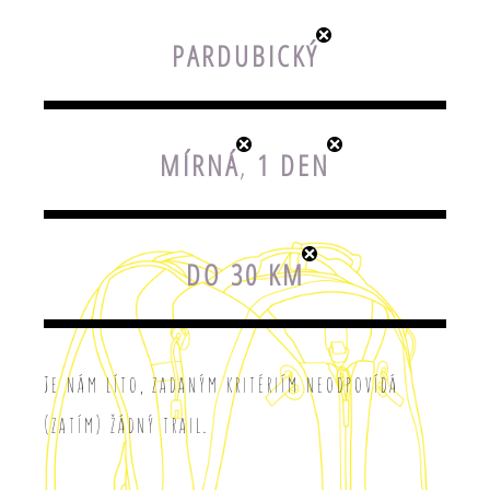
PARDUBICKÝ
MÍRNÁ
,
1 DEN
DO 30 KM
Je nám líto, zadaným kritériím neodpovídá
(zatím) žádný trail.