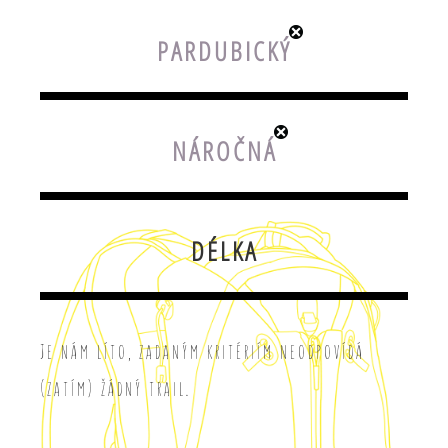
PARDUBICKÝ
NÁROČNÁ
DÉLKA
Je nám líto, zadaným kritériím neodpovídá
(zatím) žádný trail.