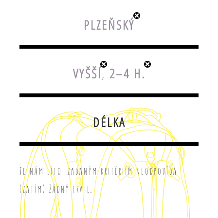
PLZEŇSKÝ
VYŠŠÍ
,
2–4 H.
DÉLKA
Je nám líto, zadaným kritériím neodpovídá
(zatím) žádný trail.