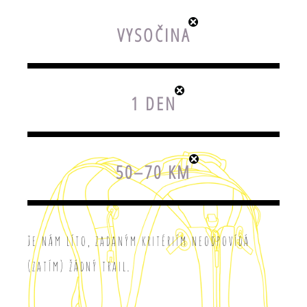
VYSOČINA
1 DEN
50–70 KM
Je nám líto, zadaným kritériím neodpovídá
(zatím) žádný trail.