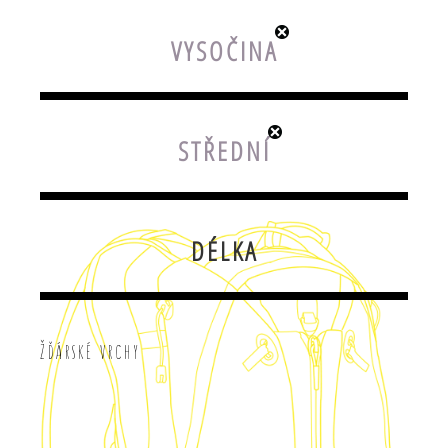
VYSOČINA
STŘEDNÍ
DÉLKA
Žďárské vrchy