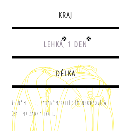
KRAJ
LEHKÁ
,
1 DEN
DÉLKA
Je nám líto, zadaným kritériím neodpovídá
(zatím) žádný trail.