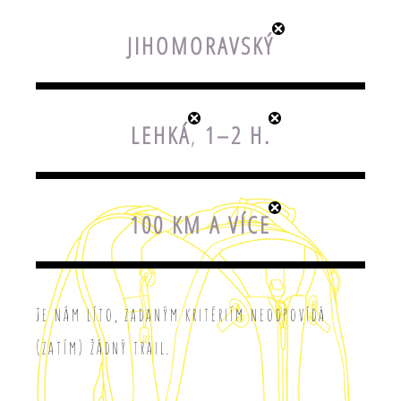
JIHOMORAVSKÝ
LEHKÁ
,
1–2 H.
100 KM A VÍCE
Je nám líto, zadaným kritériím neodpovídá
(zatím) žádný trail.