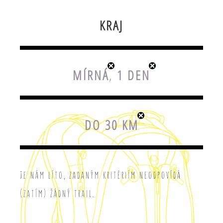
KRAJ
MÍRNÁ
,
1 DEN
DO 30 KM
Je nám líto, zadaným kritériím neodpovídá
(zatím) žádný trail.