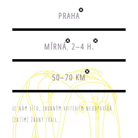
PRAHA
MÍRNÁ
,
2–4 H.
50–70 KM
Je nám líto, zadaným kritériím neodpovídá
(zatím) žádný trail.