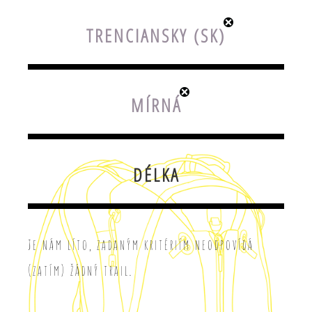
TRENCIANSKY (SK)
MÍRNÁ
DÉLKA
Je nám líto, zadaným kritériím neodpovídá
(zatím) žádný trail.