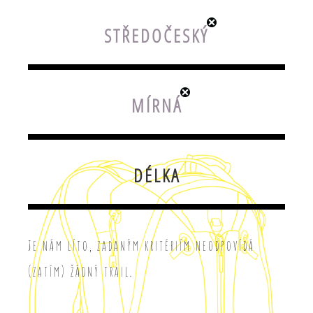
STŘEDOČESKÝ
MÍRNÁ
DÉLKA
Je nám líto, zadaným kritériím neodpovídá
(zatím) žádný trail.