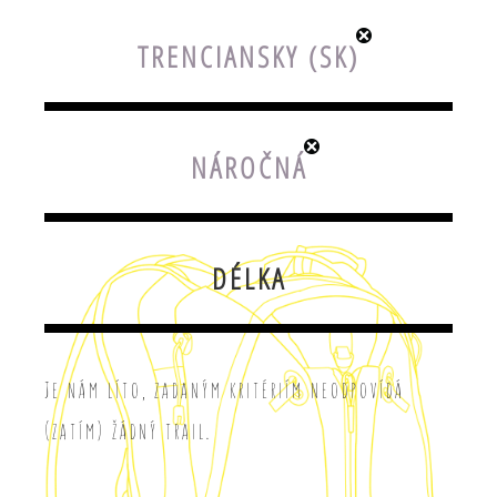
TRENCIANSKY (SK)
NÁROČNÁ
DÉLKA
Je nám líto, zadaným kritériím neodpovídá
(zatím) žádný trail.