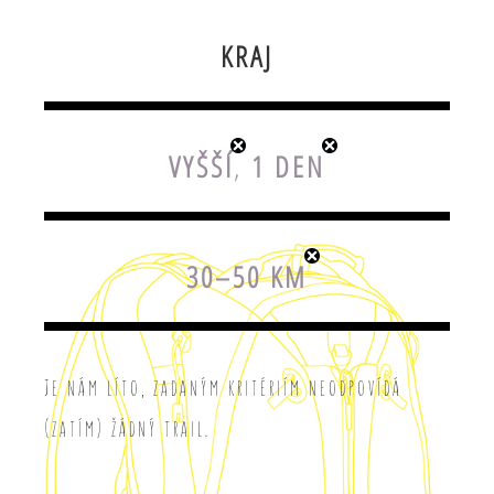
KRAJ
VYŠŠÍ
,
1 DEN
30–50 KM
Je nám líto, zadaným kritériím neodpovídá
(zatím) žádný trail.