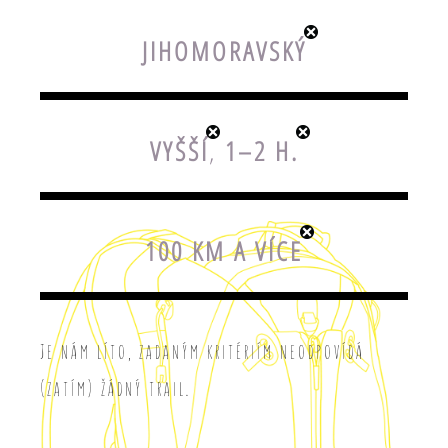
JIHOMORAVSKÝ
VYŠŠÍ
,
1–2 H.
100 KM A VÍCE
Je nám líto, zadaným kritériím neodpovídá
(zatím) žádný trail.