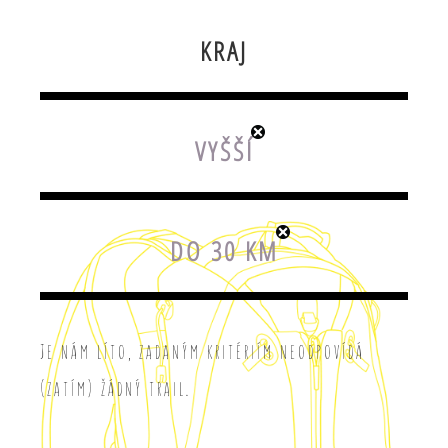
KRAJ
VYŠŠÍ
DO 30 KM
Je nám líto, zadaným kritériím neodpovídá
(zatím) žádný trail.