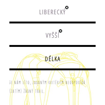
LIBERECKÝ
VYŠŠÍ
DÉLKA
Je nám líto, zadaným kritériím neodpovídá
(zatím) žádný trail.