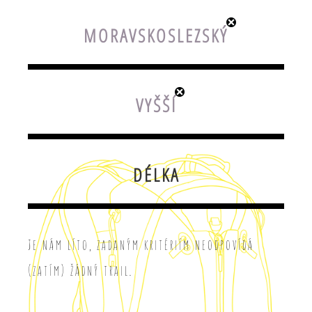
MORAVSKOSLEZSKÝ
VYŠŠÍ
DÉLKA
Je nám líto, zadaným kritériím neodpovídá
(zatím) žádný trail.