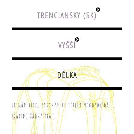
TRENCIANSKY (SK)
VYŠŠÍ
DÉLKA
Je nám líto, zadaným kritériím neodpovídá
(zatím) žádný trail.