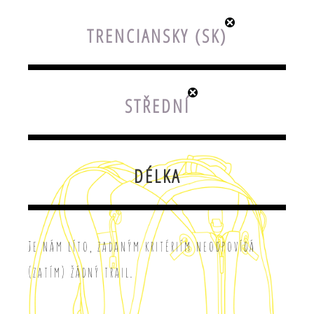
TRENCIANSKY (SK)
STŘEDNÍ
DÉLKA
Je nám líto, zadaným kritériím neodpovídá
(zatím) žádný trail.