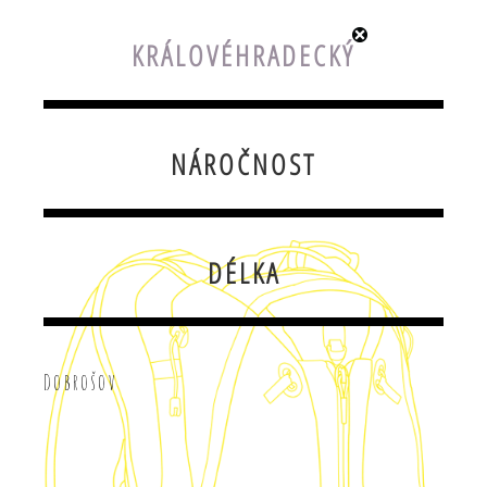
KRÁLOVÉHRADECKÝ
NÁROČNOST
DÉLKA
Dobrošov