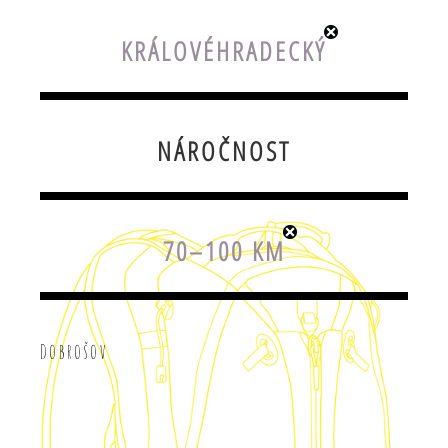
KRÁLOVÉHRADECKÝ
NÁROČNOST
70–100 KM
Dobrošov